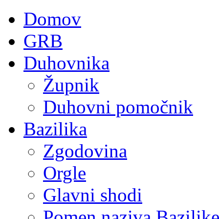
Domov
GRB
Duhovnika
Župnik
Duhovni pomočnik
Bazilika
Zgodovina
Orgle
Glavni shodi
Pomen naziva Bazilik