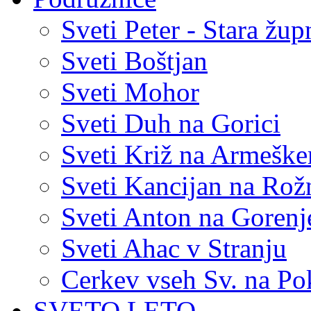
Sveti Peter - Stara žup
Sveti Boštjan
Sveti Mohor
Sveti Duh na Gorici
Sveti Križ na Armešk
Sveti Kancijan na Ro
Sveti Anton na Goren
Sveti Ahac v Stranju
Cerkev vseh Sv. na Po
SVETO LETO