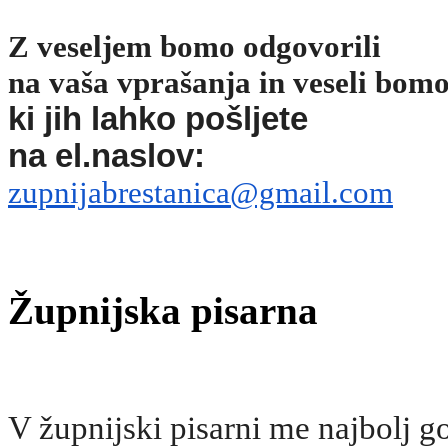
Z veseljem bomo odgovorili
na vaša vprašanja in veseli bom
ki jih lahko pošljete
na el.naslov:
zupnijabrestanica@gmail.com
Župnijska pisarna
V župnijski pisarni me najbolj g