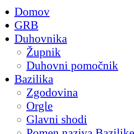
Domov
GRB
Duhovnika
Župnik
Duhovni pomočnik
Bazilika
Zgodovina
Orgle
Glavni shodi
Pomen naziva Bazilik