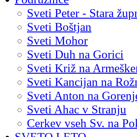
Sveti Peter - Stara žup
Sveti Boštjan
Sveti Mohor
Sveti Duh na Gorici
Sveti Križ na Armešk
Sveti Kancijan na Ro
Sveti Anton na Goren
Sveti Ahac v Stranju
Cerkev vseh Sv. na Po
SVETO LETO